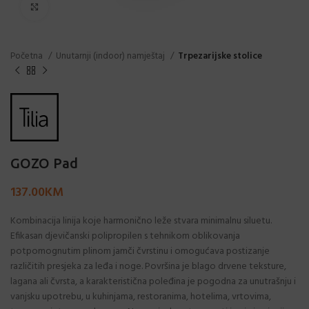
Click to enlarge
Početna
Unutarnji (indoor) namještaj
Trpezarijske stolice
GOZO Pad
137.00
KM
Kombinacija linija koje harmonično leže stvara minimalnu siluetu.
Efikasan djevičanski polipropilen s tehnikom oblikovanja
potpomognutim plinom jamči čvrstinu i omogućava postizanje
različitih presjeka za leđa i noge. Površina je blago drvene teksture,
lagana ali čvrsta, a karakteristična poleđina je pogodna za unutrašnju i
vanjsku upotrebu, u kuhinjama, restoranima, hotelima, vrtovima,