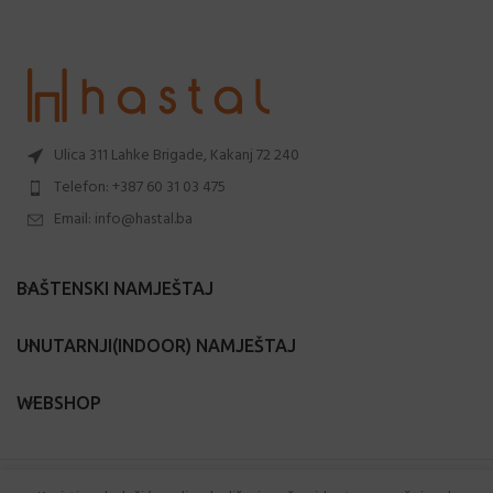
Ulica 311 Lahke Brigade, Kakanj 72 240
Telefon: +387 60 31 03 475
Email: info@hastal.ba
BAŠTENSKI NAMJEŠTAJ
UNUTARNJI(INDOOR) NAMJEŠTAJ
WEBSHOP
Hastal.ba
2024 Sva prava zadržana.