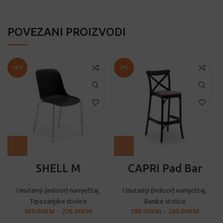
POVEZANI PROIZVODI
-16%
-3%
SHELL M
CAPRI Pad Bar
Unutarnji (indoor) namještaj
,
Unutarnji (indoor) namještaj
,
Trpezarijske stolice
Barske stolice
189.00
KM
–
226.00
KM
198.00
KM
–
205.00
KM