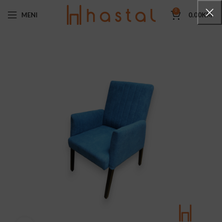
0
MENI
0.00
KM