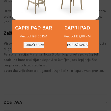
ostatkom enterijera.
Uživajte u udobnosti i eleganciji naših stolica, koje su savršen izbor za
svaki dom ili poslovni prostor. Naše stolice nisu samo funkcionalne,
već i estetski privlačne, čineći svaki prostor sofisticiranijim.
CAPRI PAD BAR
CAPRI PAD
Zašto Izabrati Naše Stolice?
Već od 198,00 KM
Već od 132,00 KM
Visokokvalitetni materijali:
Parena bukovina garantuje izdržljivost i
PORUČI SADA
PORUČI SADA
dugotrajnost.
Personalizacija
: Materijal, boja štofa i boja drveta po vašoj želji.
Stabilna konstrukcija:
Sklopovi su šarafljeni, bez lepljenja, što
osigurava dodatnu stabilnost.
Estetska vrijednost:
Elegantni dizajn koji se uklapa u svaki prostor.
DOSTAVA