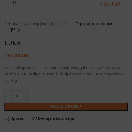
Click to enlarge
Početna
Unutarnji (indoor) namještaj
Trpezarijske stolice
LUNA
287.00
KM
Konstrukcija pravljena od parene bukovine, jako cvrsta. Sklopovi su
šarafljeni, ne lijepljeni. Materijal i boja štofa po želji. Boja drveta isto
po želji
DODAJ U KORPU
Uporedi
Dodaj na listu želja