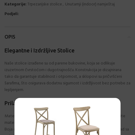
Kategorije:
Trpezarijske stolice
,
Unutarnji (indoor) namještaj
Podjeli:
OPIS
Elegantne i Izdržljive Stolice
Naše stolice izrađene su od parene bukovine, koja se odlikuje
izuzetnom čvrstoćom i dugotrajnošću. Konstrukcija je dizajnirana
tako da garantuje stabilnost i otpornost, a sklopovi su pričvršćeni
šarafima, što osigurava dodatnu sigurnost i izdržljivost bez potrebe za
lepljenjem.
Prilagodite Po Svojoj Želji
Materijal i boja štofa: Potpuno prilagodljivi vašim željama. Izaberite
materijal i boju koji će se savršeno uklopiti u vaš prostor.
Boja drveta: Takođe po vašoj želji, kako biste stvorili savršeni sklad sa