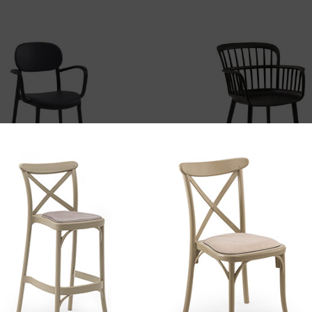
ODABERI OPCIJE
ODABERI OPCIJE
DUO Arm
EVA P
 namještaj
,
Stolice sa rukonaslonima
Baštenski namještaj
,
Stolice sa ru
216.00
KM
241.00
KM