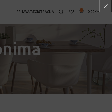
0
PRIJAVA/REGISTRACIJA
0.00
KM
TENSKI NAMJEŠTAJ
ke stolice
lonima
i stolovi
e stolići
ljke
ge set
ice
ice sa rukonaslonima
ovi
ane stolice