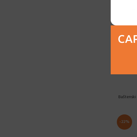
Siva-B
1
Tamno smeđa
4
Zelena
4
CAP
Baštenski
-22%