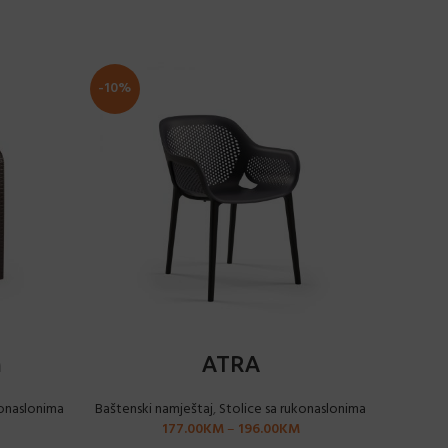
-10%
ODABERI OPCIJE
m
ATRA
konaslonima
Baštenski namještaj
,
Stolice sa rukonaslonima
177.00
KM
–
196.00
KM