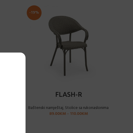
-19%
ODABERI OPCIJE
FLASH-R
konaslonima
Baštenski namještaj
,
Stolice sa rukonaslonima
89.00
KM
–
110.00
KM