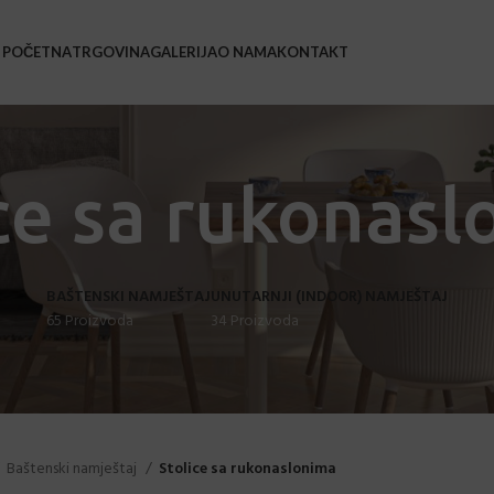
POČETNA
TRGOVINA
GALERIJA
O NAMA
KONTAKT
BAŠ
Bars
ce sa rukonas
Barsk
Coffe
BAŠTENSKI NAMJEŠTAJ
UNUTARNJI (INDOOR) NAMJEŠTAJ
Leža
65 Proizvoda
34 Proizvoda
Loun
Stol
Stol
Stol
Baštenski namještaj
Stolice sa rukonaslonima
Sveč