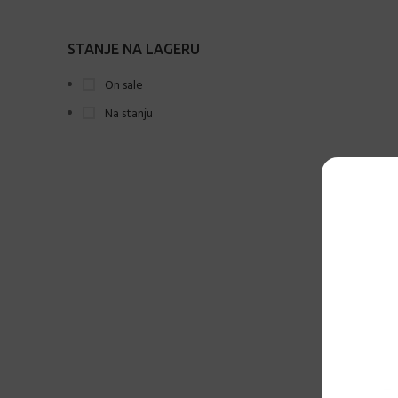
Charcoal
3
STANJE NA LAGERU
Coffee
4
On sale
Cool Grey / Sax blue
1
Na stanju
Crvena
4
Khaki
6
Mink
6
Naftno zelena
3
Narandžasta
4
Pistacija
2
Baštenski
Saks plava
2
Siva
3
-12%