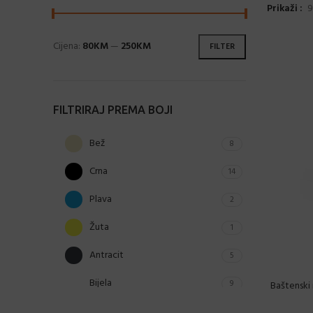
Prikaži
9
Cijena:
80KM
—
250KM
FILTER
FILTRIRAJ PREMA BOJI
Bež
8
Crna
14
Plava
2
Žuta
1
Antracit
5
Bijela
9
Baštenski
Cement siva
6