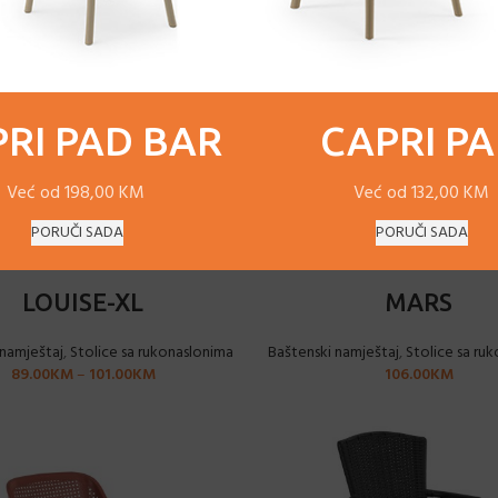
RI PAD BAR
CAPRI P
Već od 198,00 KM
Već od 132,00 KM
PORUČI SADA
PORUČI SADA
ODABERI OPCIJE
ODABERI OPCIJE
LOUISE-XL
MARS
 namještaj
,
Stolice sa rukonaslonima
Baštenski namještaj
,
Stolice sa ru
89.00
KM
–
101.00
KM
106.00
KM