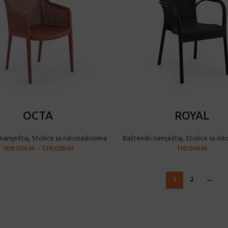
ODABERI OPCIJE
ODABERI OPCIJE
OCTA
ROYAL
 namještaj
,
Stolice sa rukonaslonima
Baštenski namještaj
,
Stolice sa ru
109.00
KM
–
139.00
KM
110.00
KM
1
2
→