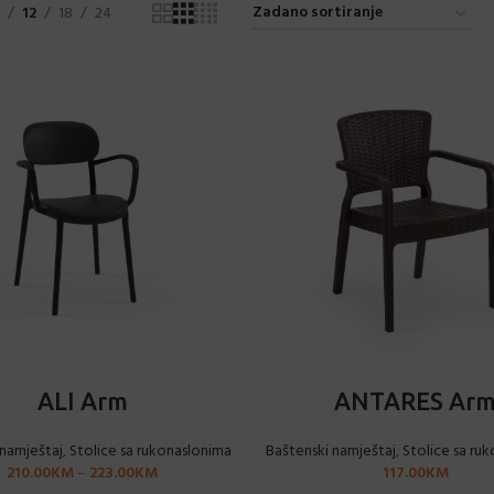
12
18
24
ODABERI OPCIJE
ODABERI OPCIJE
ALI Arm
ANTARES Ar
 namještaj
,
Stolice sa rukonaslonima
Baštenski namještaj
,
Stolice sa ru
210.00
KM
–
223.00
KM
117.00
KM