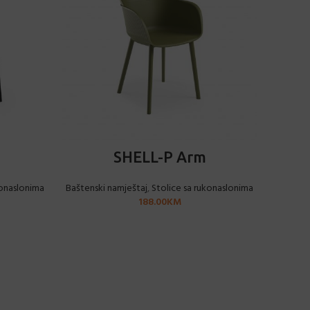
ODABERI OPCIJE
SHELL-P Arm
konaslonima
Baštenski namještaj
,
Stolice sa rukonaslonima
188.00
KM