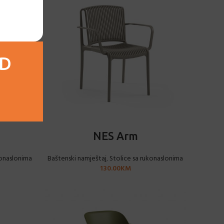
AD
ODABERI OPCIJE
NES Arm
konaslonima
Baštenski namještaj
,
Stolice sa rukonaslonima
130.00
KM