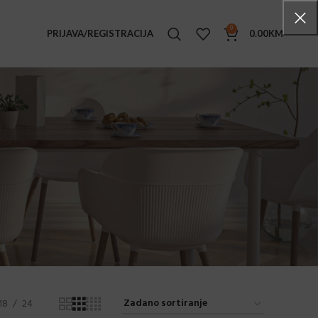
0
PRIJAVA/REGISTRACIJA
0.00
KM
TENSKI NAMJEŠTAJ
ke stolice
i stolovi
e stolići
ljke
ge set
ice
ice sa rukonaslonima
ovi
18
24
ane stolice