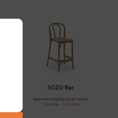
ODABERI OPCIJE
SOZO Bar
tolice
Baštenski namještaj
,
Barske stolice
172.00
KM
–
177.00
KM