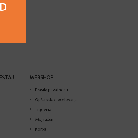
AD
EŠTAJ
WEBSHOP
Pravila privatnosti
Opšti uslovi poslovanja
Trgovina
Moj račun
Korpa