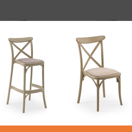
ODABERI OPCIJE
ODABERI OPCIJE
CAPRI Bar
GOZO Bar
enski namještaj
,
Barske stolice
Baštenski namještaj
,
Barske s
174.00
KM
–
179.00
KM
172.00
KM
–
177.00
KM