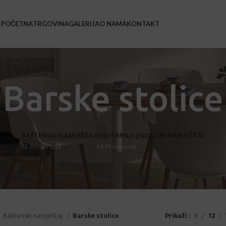
POČETNA
TRGOVINA
GALERIJA
O NAMA
KONTAKT
BAŠ
Bars
Barske stolice
Barsk
Coffe
BAŠTENSKI NAMJEŠTAJ
UNUTARNJI (INDOOR) NAMJEŠTAJ
Leža
65 Proizvoda
34 Proizvoda
Loun
Stol
Stol
Stol
Baštenski namještaj
Barske stolice
Prikaži
9
12
Sveč