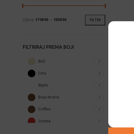
Cijena:
170KM
—
180KM
FILTER
FILTRIRAJ PREMA BOJI
Bež
2
Crna
3
Bijela
3
Boja drveta
3
Coffee
3
Bašt
Crvena
1
Khaki
1