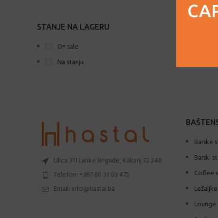
CAP
Svijetlo plava
1
STANJE NA LAGERU
Tamno smeđa
3
On sale
Zelena
2
Na stanju
BAŠTENS
Barske s
Barski s
Ulica 311 Lahke Brigade, Kakanj 72 240
Coffee s
Telefon: +387 60 31 03 475
Email: info@hastal.ba
Ležaljke
Lounge 