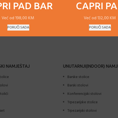
RI PAD BAR
CAPRI P
Već od 198,00 KM
Već od 132,00 KM
PORUČI SADA
PORUČI SADA
KI NAMJEŠTAJ
UNUTARNJI(INDOOR) NAMJ
tolice
Barske stolice
tolovi
Barski stolovi
tolići
Konferencijski stolovi
Trpezarijske stolice
set
Trpezarijski stolovi