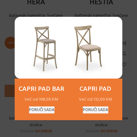
HERA
HESTIA
Baštenski namještaj
,
Svečane
Baštenski namještaj
,
Svečane
stolice
stolice
60.00
KM
–
261.00
KM
77.00
KM
-23%
-23%
CAPRI PAD BAR
CAPRI PAD
Već od 198,00 KM
Već od 132,00 KM
NAPOLEON
OXO
PORUČI SADA
PORUČI SADA
Baštenski namještaj
,
Svečane
Baštenski namještaj
,
Svečane
stolice
stolice
60.00
KM
60.00
KM
78.00
KM
78.00
KM