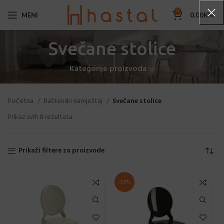
0
MENI
0.00
KM
Svečane stolice
Kategorije proizvoda
Početna
Baštenski namještaj
Svečane stolice
Prikaz svih 8 rezultata
Prikaži filtere za proizvode
-22%