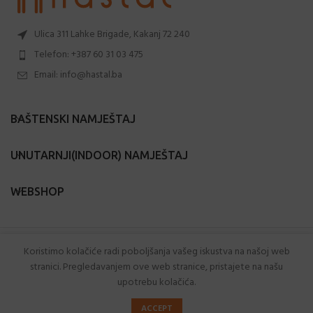
Ulica 311 Lahke Brigade, Kakanj 72 240
Telefon: +387 60 31 03 475
Email: info@hastal.ba
BAŠTENSKI NAMJEŠTAJ
UNUTARNJI(INDOOR) NAMJEŠTAJ
WEBSHOP
Hastal.ba
2024 Sva prava zadržana.
Koristimo kolačiće radi poboljšanja vašeg iskustva na našoj web
stranici. Pregledavanjem ove web stranice, pristajete na našu
Powered by
Webtic
.
upotrebu kolačića.
0
ACCEPT