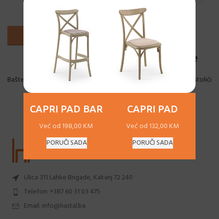
Joker
MOON Coffee
Baštenski namještaj
,
Coffee stolići
Baštenski namještaj
,
Coffee stolići
131.00
KM
169.00
KM
CAPRI PAD BAR
CAPRI PAD
Već od 198,00 KM
Već od 132,00 KM
PORUČI SADA
PORUČI SADA
Ulica 311 Lahke Brigade, Kakanj 72 240
Telefon: +387 60 31 03 475
Email: info@hastal.ba