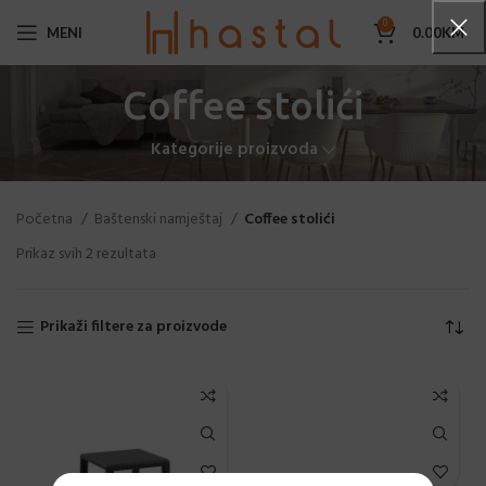
0
MENI
0.00
KM
Coffee stolići
Kategorije proizvoda
Početna
Baštenski namještaj
Coffee stolići
Prikaz svih 2 rezultata
Prikaži filtere za proizvode