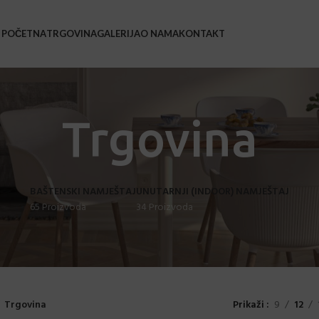
POČETNA
TRGOVINA
GALERIJA
O NAMA
KONTAKT
BAŠ
Bars
Trgovina
Barsk
Coffe
BAŠTENSKI NAMJEŠTAJ
UNUTARNJI (INDOOR) NAMJEŠTAJ
Leža
65 Proizvoda
34 Proizvoda
Loun
Stol
Stol
Stol
Trgovina
Prikaži
9
12
Sveč