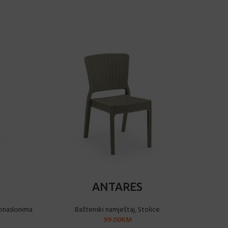
ODABERI OPCIJE
ANTARES
konaslonima
Baštenski namještaj
,
Stolice
99.00
KM