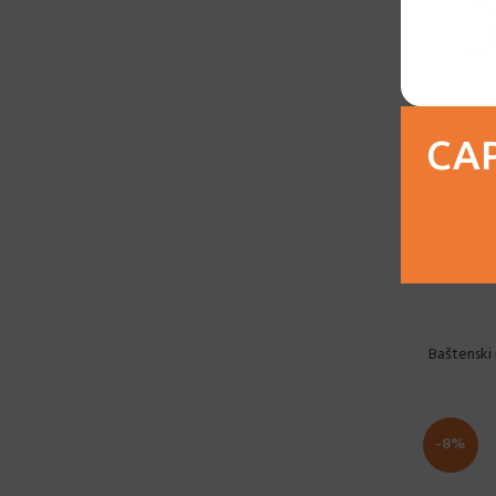
Mink / Bež
2
Naftno zelena
6
Narandžasta
8
Pistacija
5
CAP
Prozirna
2
Saks plava
3
Siva
5
Siva-B
1
Baštenski
Smeđa / Bež
1
Smeđa / Zlatna & Crna
2
srebrena
1
-8%
Svijetlo plava
4