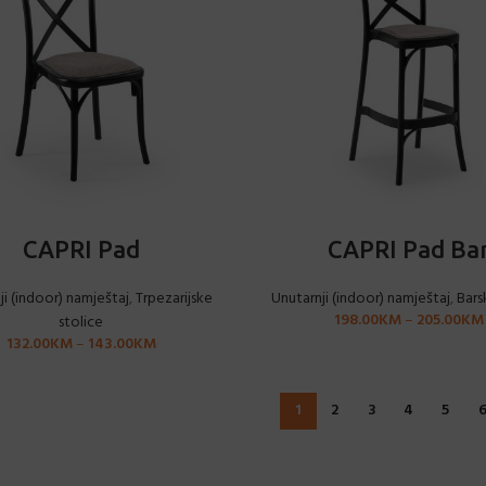
ODABERI OPCIJE
ODABERI OPCIJE
CAPRI Pad
CAPRI Pad Ba
ji (indoor) namještaj
,
Trpezarijske
Unutarnji (indoor) namještaj
,
Bars
198.00
KM
–
205.00
KM
stolice
132.00
KM
–
143.00
KM
1
2
3
4
5