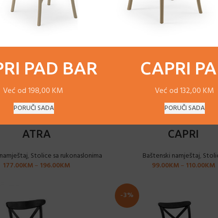
RI PAD BAR
CAPRI P
Već od 198,00 KM
Već od 132,00 KM
PORUČI SADA
PORUČI SADA
ODABERI OPCIJE
ODABERI OPCIJE
ATRA
CAPRI
 namještaj
,
Stolice sa rukonaslonima
Baštenski namještaj
,
Stoli
177.00
KM
–
196.00
KM
99.00
KM
–
110.00
KM
-3%