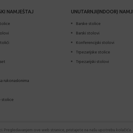
KI NAMJEŠTAJ
UNUTARNJI(INDOOR) NAMJ
tolice
Barske stolice
tolovi
Barski stolovi
tolići
Konferencijski stolovi
Trpezarijske stolice
set
Trpezarijski stolovi
sa rukonaslonima
 stolice
ici. Pregledavanjem ove web stranice, pristajete na našu upotrebu kolačića.