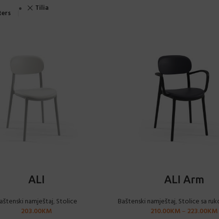
Tilia
lters
ODABERI OPCIJE
ODABERI OPCIJE
ALI
ALI Arm
aštenski namještaj
,
Stolice
Baštenski namještaj
,
Stolice sa ru
203.00
KM
210.00
KM
–
223.00
KM