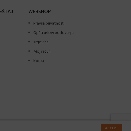
EŠTAJ
WEBSHOP
Pravila privatnosti
Opšti uslovi poslovanja
Trgovina
Moj račun
Korpa
Powered by
Webtic
.
ACCEPT