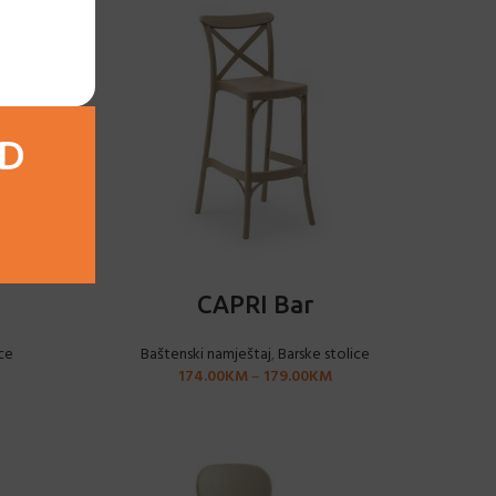
AD
ODABERI OPCIJE
CAPRI Bar
ce
Baštenski namještaj
,
Barske stolice
174.00
KM
–
179.00
KM