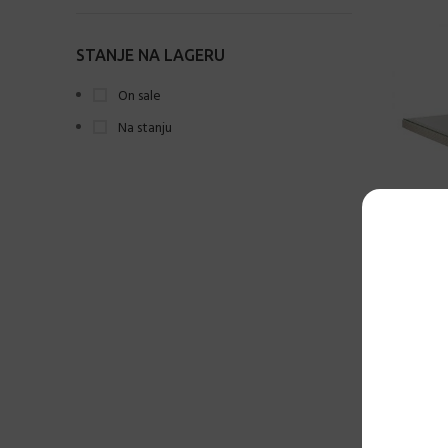
Bijela / Tirkizna
3
STANJE NA LAGERU
Bijela / Žuta
2
On sale
biserna
1
Na stanju
Boja drveta
12
Cement siva
17
Charcoal
8
Coffee
28
Cool Grey / Sax blue
1
ANTAR
Crvena
14
B
Khaki
10
Mink
16
-10%