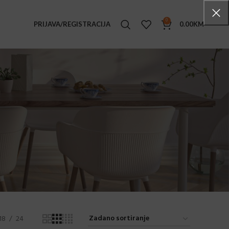
0
PRIJAVA/REGISTRACIJA
0.00
KM
TENSKI NAMJEŠTAJ
ke stolice
i stolovi
e stolići
ljke
ge set
ice
ice sa rukonaslonima
ovi
18
24
ane stolice