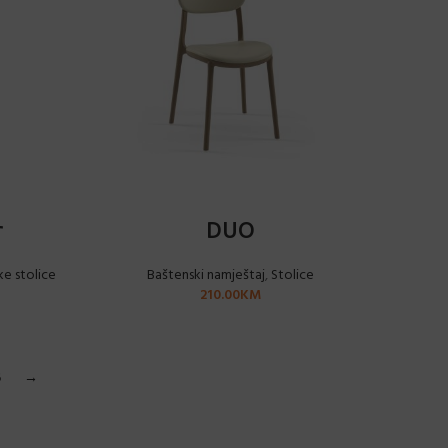
ODABERI OPCIJE
r
DUO
ke stolice
Baštenski namještaj
,
Stolice
210.00
KM
6
→