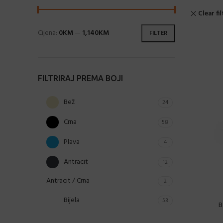
Clear fi
Cijena:
0KM
—
1,140KM
FILTER
FILTRIRAJ PREMA BOJI
Bež
24
Crna
58
Plava
4
Antracit
12
Antracit / Crna
2
Bijela
53
B
Bijela / Tamno plava
2