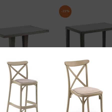
-23%
ODABERI OPCIJE
ODABERI OPCIJE
ES – Centralna baza
ANTARES – Plastičn
aštenski namještaj
,
Stolovi
Baštenski namještaj
,
Stol
525.00
KM
–
643.00
KM
299.00
KM
–
442.00
KM
-18%