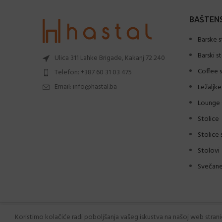
BAŠTENS
Barske s
Barski s
Ulica 311 Lahke Brigade, Kakanj 72 240
Coffee s
Telefon: +387 60 31 03 475
Email: info@hastal.ba
Ležaljke
Lounge 
Stolice
Stolice 
Stolovi
Svečane
Hastal.ba
2024 Sva prava zadržana.
Koristimo kolačiće radi poboljšanja vašeg iskustva na našoj web stran