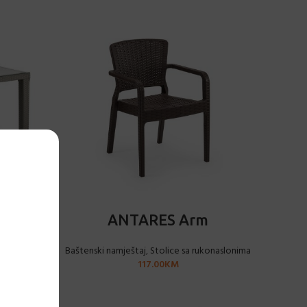
ODABERI OPCIJE
a baza
ANTARES Arm
ovi
Baštenski namještaj
,
Stolice sa rukonaslonima
117.00
KM