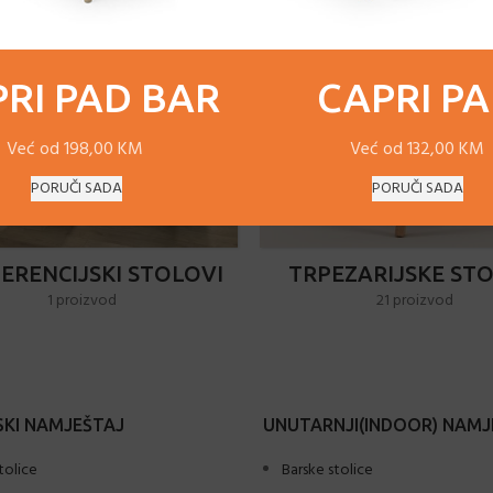
RI PAD BAR
CAPRI P
Već od 198,00 KM
Već od 132,00 KM
PORUČI SADA
PORUČI SADA
ERENCIJSKI STOLOVI
TRPEZARIJSKE STO
1 proizvod
21 proizvod
KI NAMJEŠTAJ
UNUTARNJI(INDOOR) NAMJ
tolice
Barske stolice