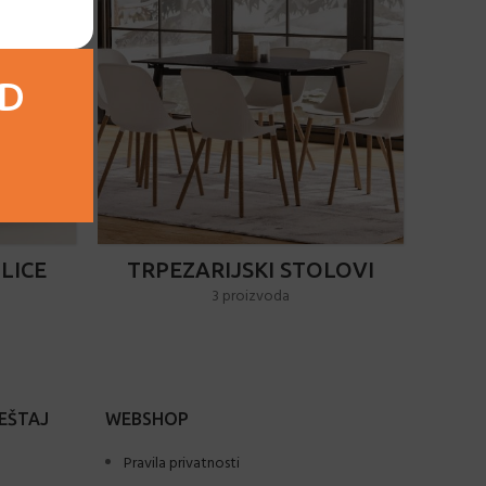
AD
LICE
TRPEZARIJSKI STOLOVI
3 proizvoda
EŠTAJ
WEBSHOP
Pravila privatnosti