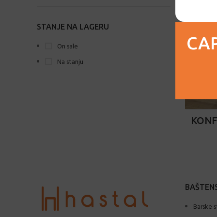
Coffee
6
STANJE NA LAGERU
Crvena
3
CAP
On sale
Khaki
2
Na stanju
Narandžasta
1
Pistacija
1
Svijetlo plava
2
KONF
Tamno smeđa
6
Tirkizna
2
Zelena
3
BAŠTENS
Barske s