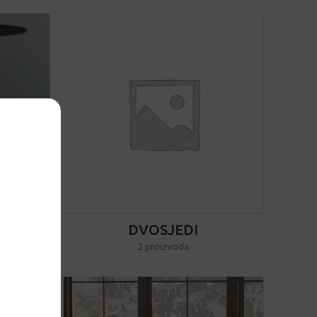
I
DVOSJEDI
2 proizvoda