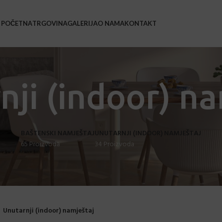
POČETNA
TRGOVINA
GALERIJA
O NAMA
KONTAKT
BAŠ
Bars
nji (indoor) na
Barsk
Coffe
BAŠTENSKI NAMJEŠTAJ
UNUTARNJI (INDOOR) NAMJEŠTAJ
Leža
65 Proizvoda
34 Proizvoda
Loun
Stol
Stol
Stol
Unutarnji (indoor) namještaj
Sveč