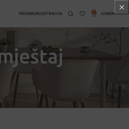
0
PRIJAVA/REGISTRACIJA
0.00
KM
TENSKI NAMJEŠTAJ
ke stolice
mještaj
i stolovi
e stolići
ljke
ge set
ice
ice sa rukonaslonima
ovi
ane stolice