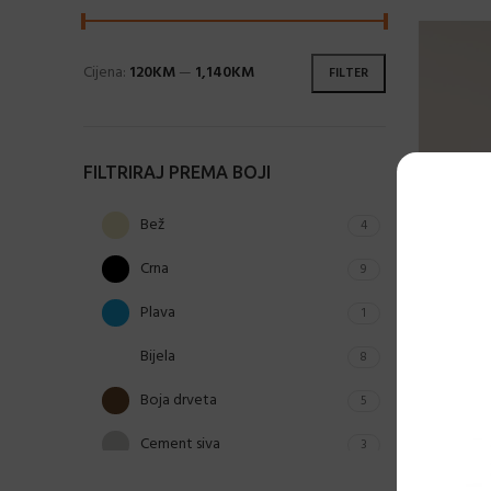
Cijena:
120KM
—
1,140KM
FILTER
FILTRIRAJ PREMA BOJI
Bež
4
Crna
9
Plava
1
Bijela
8
Boja drveta
5
Cement siva
3
Charcoal
2