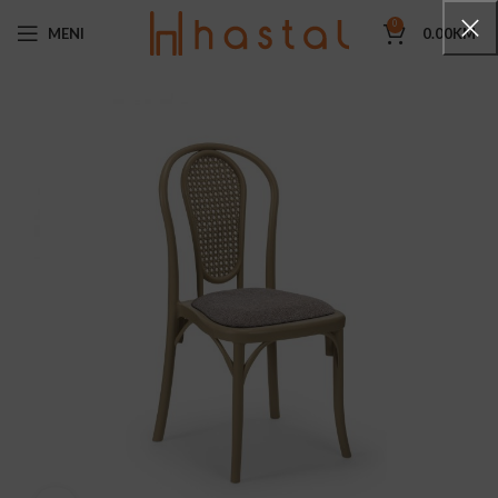
0
MENI
0.00
KM