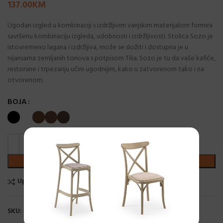
137.00
KM
Ugodan izgled u kombinaciji s izdržljivim vanjskim materijalom formira
savršenu kombinaciju izgleda, udobnosti i izdržljivosti. Stolica Sozo je
istovremeno lagana i izdržljiva, može se složiti i dostupna je u
nijansama zemljanih tonova s ​​potpisom Tilia. Sozo je tu da vaše kafiće,
restorane i trpezariju učini ugodnijim, kako u zatvorenom tako i na
otvorenom.
BOJA
DODAJ U KORPU
Uporedi
Dodaj na listu želja
SKU:
N/A