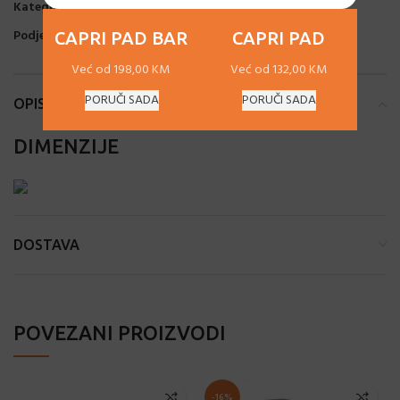
Kategorije:
Trpezarijske stolice
,
Unutarnji (indoor) namještaj
Podjeli:
CAPRI PAD BAR
CAPRI PAD
Već od 198,00 KM
Već od 132,00 KM
PORUČI SADA
PORUČI SADA
OPIS
DIMENZIJE
DOSTAVA
POVEZANI PROIZVODI
-16%