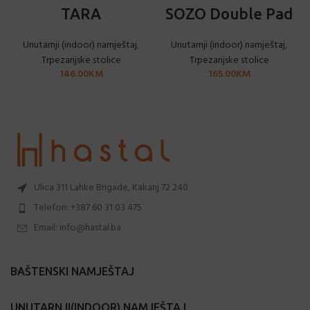
TARA
SOZO Double Pad
Unutarnji (indoor) namještaj
,
Unutarnji (indoor) namještaj
,
Trpezarijske stolice
Trpezarijske stolice
146.00
KM
165.00
KM
Ulica 311 Lahke Brigade, Kakanj 72 240
Telefon: +387 60 31 03 475
Email: info@hastal.ba
BAŠTENSKI NAMJEŠTAJ
UNUTARNJI(INDOOR) NAMJEŠTAJ