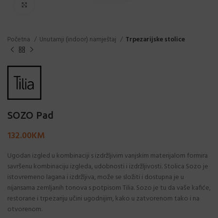
Click to enlarge
Početna
Unutarnji (indoor) namještaj
Trpezarijske stolice
SOZO Pad
132.00
KM
Ugodan izgled u kombinaciji s izdržljivim vanjskim materijalom formira
savršenu kombinaciju izgleda, udobnosti i izdržljivosti. Stolica Sozo je
istovremeno lagana i izdržljiva, može se složiti i dostupna je u
nijansama zemljanih tonova s ​​potpisom Tilia. Sozo je tu da vaše kafiće,
restorane i trpezariju učini ugodnijim, kako u zatvorenom tako i na
otvorenom.