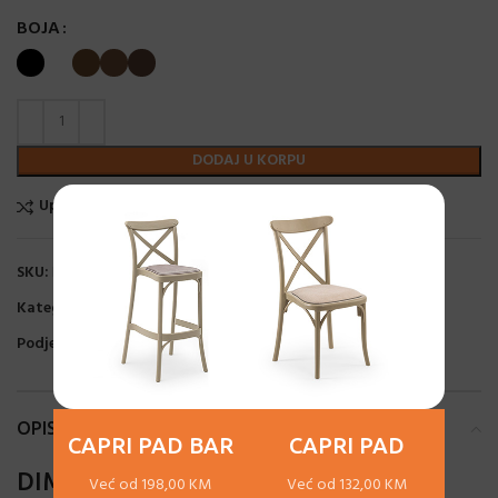
BOJA
DODAJ U KORPU
Uporedi
Dodaj na listu želja
SKU:
N/A
Kategorije:
Trpezarijske stolice
,
Unutarnji (indoor) namještaj
Podjeli:
OPIS
CAPRI PAD BAR
CAPRI PAD
DIMENZIJE
Već od 198,00 KM
Već od 132,00 KM