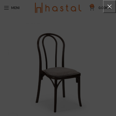
0
MENI
0.00
KM