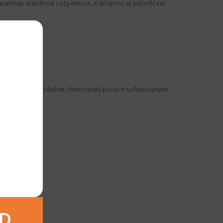
antuje stabilnost i otpornost, a sklopovi su pričvršćeni
 i estetski privlačne, čineći svaki prostor sofisticiranijim.
AD