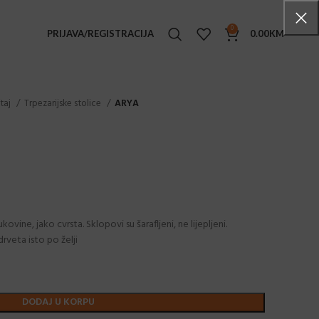
0
PRIJAVA/REGISTRACIJA
0.00
KM
TENSKI NAMJEŠTAJ
štaj
Trpezarijske stolice
ARYA
ke stolice
i stolovi
e stolići
ljke
ge set
vine, jako cvrsta. Sklopovi su šarafljeni, ne lijepljeni.
drveta isto po želji
ice
ice sa rukonaslonima
ovi
DODAJ U KORPU
ane stolice