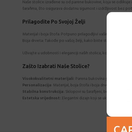
Naše stolice izrađene su od parene bukovine, koja se odlikuje 
šarafima, što osigurava dodatnu sigurnost i izdržljivost bez po
Prilagodite Po Svojoj Želji
Materijal i boja štofa: Potpuno prilagodljivi vašim željama. Izab
Boja drveta: Takođe po vašoj želji, kako biste stvorili savršeni
Uživajte u udobnosti i eleganciji naših stolica, koje su savršen i
Zašto Izabrati Naše Stolice?
Visokokvalitetni materijali:
Parena bukovina garantuje izdržlj
Personalizacija
: Materijal, boja štofa i boja drveta po vašoj žel
Stabilna konstrukcija:
Sklopovi su šarafljeni, bez lepljenja, 
Estetska vrijednost:
Elegantni dizajn koji se uklapa u svaki pr
CAP