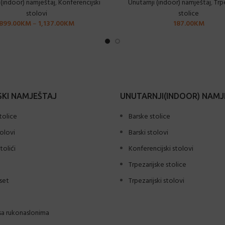
 (indoor) namještaj
,
Konferencijski
Unutarnji (indoor) namještaj
,
Trp
stolovi
stolice
899.00
KM
–
1,137.00
KM
187.00
KM
KI NAMJEŠTAJ
UNUTARNJI(INDOOR) NAMJ
tolice
Barske stolice
tolovi
Barski stolovi
tolići
Konferencijski stolovi
Trpezarijske stolice
set
Trpezarijski stolovi
sa rukonaslonima