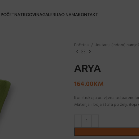
POČETNA
TRGOVINA
GALERIJA
O NAMA
KONTAKT
BAŠ
Početna
Unutarnji (indoor) namje
Bars
Barsk
ARYA
Coffe
164.00
KM
Leža
Loun
Konstrukcija pravljena od parene buko
Materijal i boja štofa po želji. Boja 
Stol
Stol
Stol
Sveč