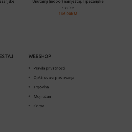
ezarijske
Unutarnji (indoor) namještaj
,
Trpezarijske
Unutar
stolice
146.00
KM
EŠTAJ
WEBSHOP
Pravila privatnosti
Opšti uslovi poslovanja
Trgovina
Moj račun
Korpa