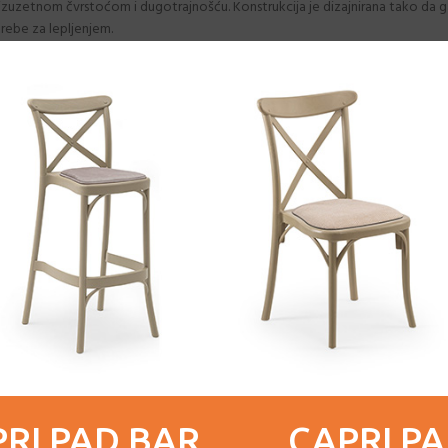
izuzetnom čvrstoćom i dugotrajnošću. Konstrukcija je dizajnirana tako da gar
trebe za lepljenjem.
erite materijal i boju koji će se savršeno uklopiti u vaš prostor.
 sklad sa ostatkom enterijera.
zbor za svaki dom ili poslovni prostor. Naše stolice nisu samo funkcionalne, već
ivost i dugotrajnost.
ji.
što osigurava dodatnu stabilnost.
ostor.
RI PAD BAR
CAPRI P