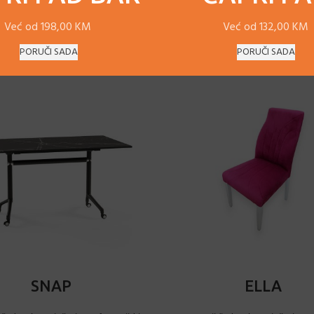
Već od 198,00 KM
Već od 132,00 KM
PORUČI SADA
PORUČI SADA
ODABERI OPCIJE
DODAJ U KORPU
SNAP
ELLA