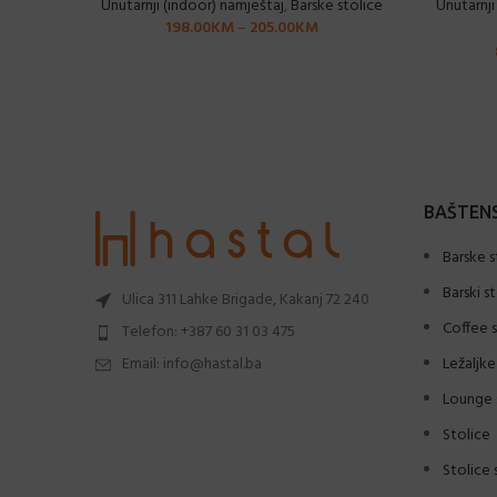
Unutarnji (indoor) namještaj
,
Barske stolice
Unutarnji
198.00
KM
–
205.00
KM
BAŠTENS
Barske s
Barski s
Ulica 311 Lahke Brigade, Kakanj 72 240
Coffee s
Telefon: +387 60 31 03 475
Email: info@hastal.ba
Ležaljke
Lounge 
Stolice
Stolice 