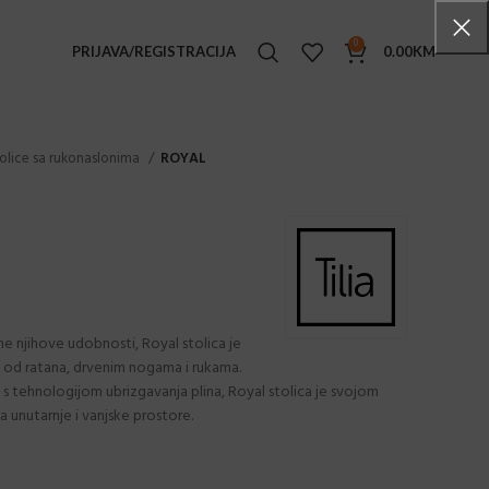
0
PRIJAVA/REGISTRACIJA
0.00
KM
TENSKI NAMJEŠTAJ
olice sa rukonaslonima
ROYAL
ke stolice
i stolovi
e stolići
ljke
ge set
ljne njihove udobnosti, Royal stolica je
 od ratana, drvenim nogama i rukama.
ice
s tehnologijom ubrizgavanja plina, Royal stolica je svojom
ice sa rukonaslonima
unutarnje i vanjske prostore.
ovi
ane stolice