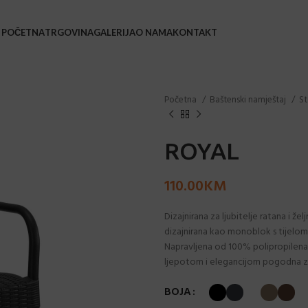
POČETNA
TRGOVINA
GALERIJA
O NAMA
KONTAKT
BAŠ
Početna
Baštenski namještaj
St
Bars
Barsk
ROYAL
Coffe
110.00
KM
Leža
Loun
Dizajnirana za ljubitelje ratana i že
dizajnirana kao monoblok s tijelom
Stol
Napravljena od 100% polipropilena 
Stol
ljepotom i elegancijom pogodna za 
Stol
BOJA
Sveč