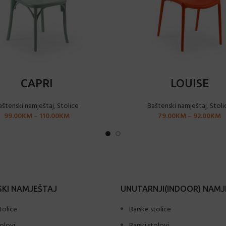
ODABERI OPCIJE
ODABERI OPCIJE
CAPRI
LOUISE
aštenski namještaj
,
Stolice
Baštenski namještaj
,
Stoli
99.00
KM
–
110.00
KM
79.00
KM
–
92.00
KM
KI NAMJEŠTAJ
UNUTARNJI(INDOOR) NAMJ
tolice
Barske stolice
tolovi
Barski stolovi