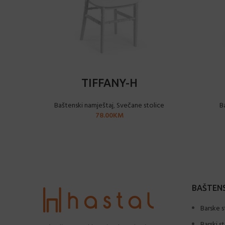
ODABERI OPCIJE
TIFFANY-H
Baštenski namještaj
,
Svečane stolice
B
78.00
KM
BAŠTENS
Barske s
Barski s