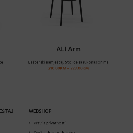
ODABERI OPCIJE
ALI Arm
ce
Baštenski namještaj
,
Stolice sa rukonaslonima
210.00
KM
–
223.00
KM
EŠTAJ
WEBSHOP
Pravila privatnosti
Opšti uslovi poslovanja