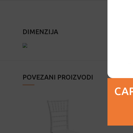
DIMENZIJA
POVEZANI PROIZVODI
CAP
-18%