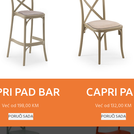
OPIS
DOSTAVA
RI PAD BAR
CAPRI P
-14%
Već od 198,00 KM
Već od 132,00 KM
PORUČI SADA
PORUČI SADA