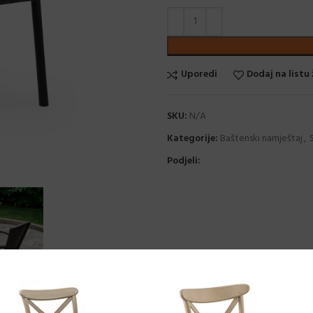
Uporedi
Dodaj na listu 
SKU:
N/A
Kategorije:
Baštenski namještaj
,
Podjeli: