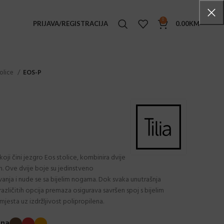
0
PRIJAVA/REGISTRACIJA
0.00
KM
TENSKI NAMJEŠTAJ
olice
EOS-P
ke stolice
i stolovi
e stolići
ljke
ge set
koji čini jezgro Eos stolice, kombinira dvije
in. Ove dvije boje su jedinstveno
ice
nja i nude se sa bijelim nogama. Dok svaka unutrašnja
ice sa rukonaslonima
različitih opcija premaza osigurava savršen spoj s bijelim
esta uz izdržljivost polipropilena.
ovi
ane stolice
zna