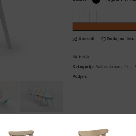
Uporedi
Dodaj na listu 
SKU:
N/A
Kategorije:
Baštenski namještaj
,
Podjeli: