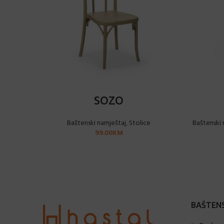
ODABERI OPCIJE
SOZO
Baštenski namještaj
,
Stolice
Baštenski 
99.00
KM
BAŠTENS