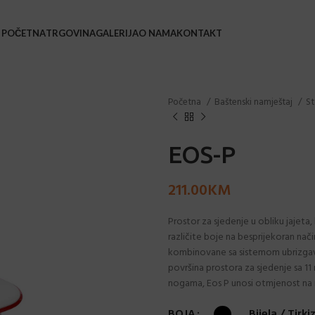
POČETNA
TRGOVINA
GALERIJA
O NAMA
KONTAKT
BAŠ
Početna
Baštenski namještaj
St
Bars
Barsk
EOS-P
Coffe
211.00
KM
Leža
Loun
Prostor za sjedenje u obliku jajeta, 
različite boje na besprijekoran nač
Stol
kombinovane sa sistemom ubrizgava
Stol
površina prostora za sjedenje sa 11 
nogama, Eos P unosi otmjenost na mj
Stol
Sveč
BOJA
Bijela / Tirki