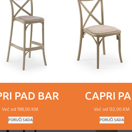
OPIS
DOSTAVA
RI PAD BAR
CAPRI P
Već od 198,00 KM
Već od 132,00 KM
-11%
PORUČI SADA
PORUČI SADA