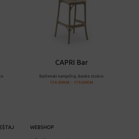
ODABERI OPCIJE
CAPRI Bar
ce
Baštenski namještaj
,
Barske stolice
174.00
KM
–
179.00
KM
EŠTAJ
WEBSHOP