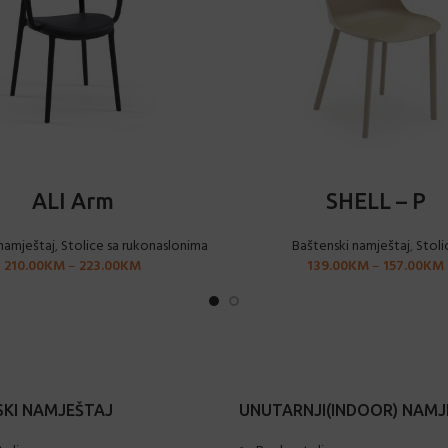
ODABERI OPCIJE
ODABERI OPCIJE
ALI Arm
SHELL – P
namještaj
,
Stolice sa rukonaslonima
Baštenski namještaj
,
Stoli
210.00
KM
–
223.00
KM
139.00
KM
–
157.00
KM
KI NAMJEŠTAJ
UNUTARNJI(INDOOR) NAMJ