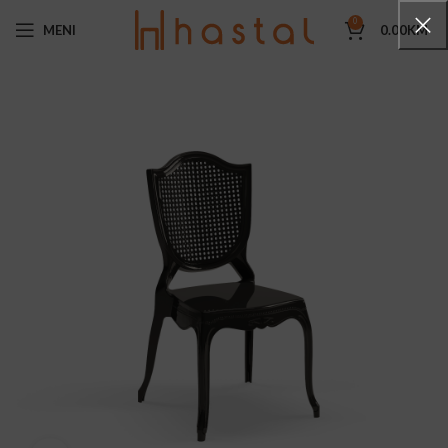
0
MENI
0.00
KM