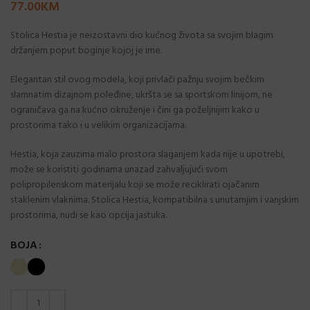
77.00
KM
Stolica Hestia je neizostavni dio kućnog života sa svojim blagim
držanjem poput boginje kojoj je ime.
Elegantan stil ovog modela, koji privlači pažnju svojim bečkim
slamnatim dizajnom poleđine, ukršta se sa sportskom linijom, ne
ograničava ga na kućno okruženje i čini ga poželjnijim kako u
prostorima tako i u velikim organizacijama.
Hestia, koja zauzima malo prostora slaganjem kada nije u upotrebi,
može se koristiti godinama unazad zahvaljujući svom
polipropilenskom materijalu koji se može reciklirati ojačanim
staklenim vlaknima. Stolica Hestia, kompatibilna s unutarnjim i vanjskim
prostorima, nudi se kao opcija jastuka.
BOJA