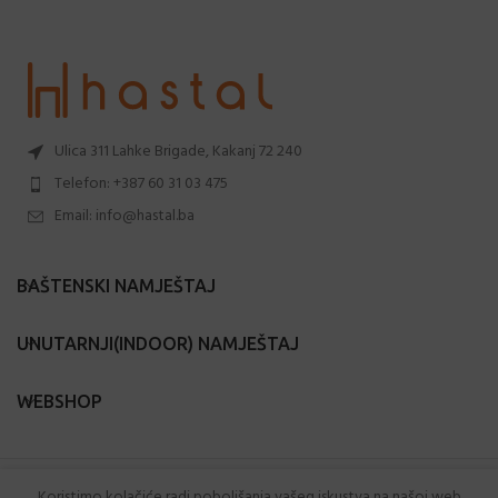
Ulica 311 Lahke Brigade, Kakanj 72 240
Telefon: +387 60 31 03 475
Email: info@hastal.ba
BAŠTENSKI NAMJEŠTAJ
UNUTARNJI(INDOOR) NAMJEŠTAJ
WEBSHOP
Hastal.ba
2024 Sva prava zadržana.
Koristimo kolačiće radi poboljšanja vašeg iskustva na našoj web