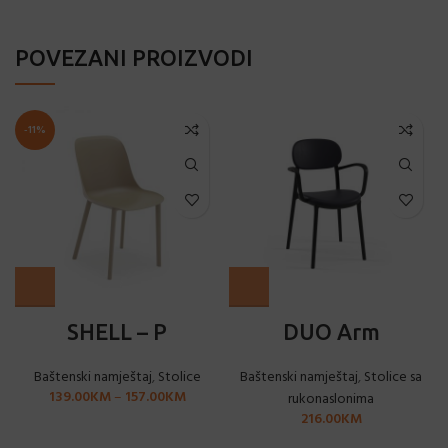
POVEZANI PROIZVODI
-11%
SHELL – P
DUO Arm
Baštenski namještaj
,
Stolice
Baštenski namještaj
,
Stolice sa
139.00
KM
–
157.00
KM
rukonaslonima
216.00
KM