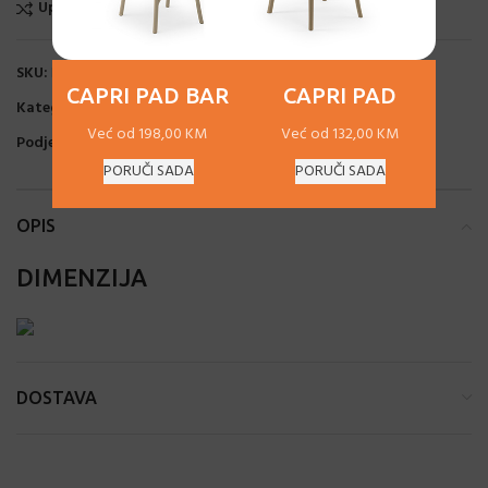
Uporedi
Dodaj na listu želja
SKU:
N/A
CAPRI PAD BAR
CAPRI PAD
Kategorije:
Barske stolice
,
Baštenski namještaj
Već od 198,00 KM
Već od 132,00 KM
Podjeli:
PORUČI SADA
PORUČI SADA
OPIS
DIMENZIJA
DOSTAVA