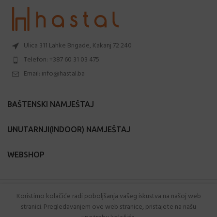
Ulica 311 Lahke Brigade, Kakanj 72 240
Telefon: +387 60 31 03 475
Email: info@hastal.ba
BAŠTENSKI NAMJEŠTAJ
UNUTARNJI(INDOOR) NAMJEŠTAJ
WEBSHOP
Hastal.ba
2024 Sva prava zadržana.
Koristimo kolačiće radi poboljšanja vašeg iskustva na našoj web
stranici. Pregledavanjem ove web stranice, pristajete na našu
Powered by
Webtic
.