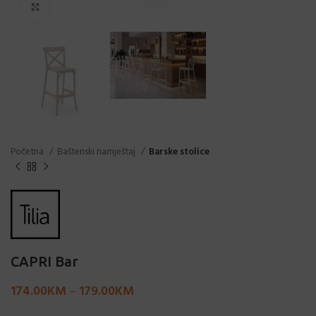
Click to enlarge
Početna
Baštenski namještaj
Barske stolice
CAPRI Bar
174.00
KM
–
179.00
KM