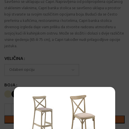
Savršeno se uklapaju uz Capri. Napravljena od polipropilena ojačanog
staklenim vlaknima, Capri barska stolica se savršeno uklapa u prostor
koji stvarate sa svojim različitim opcijama boja. Budući da se često
preferira u kafićima, restoranima i hotelima, Capri barska stolica
drvenog izgleda daje vam priliku da stvorite radosnu atmosferu u
svojoj kući ili kuhinjskom ostrvu. Može se složiti i dolazi s dvije različite
visine sjedenja (65 ili 75 cm), a Capri također nudi prilagodljive opcije
jastuka.
VELIČINA
BOJA
DODAJ U KORPU