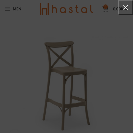
0
MENI
0.00
KM