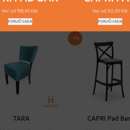
Već od 198,00 KM
Već od 132,00 KM
PORUČI SADA
PORUČI SADA
-3%
DODAJ U KORPU
ODABERI OPCIJE
TARA
CAPRI Pad Ba