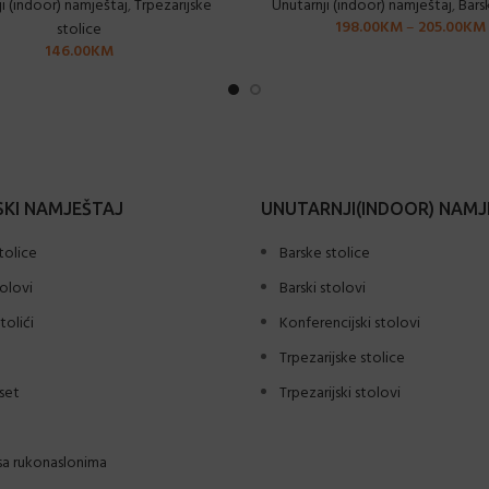
i (indoor) namještaj
,
Trpezarijske
Unutarnji (indoor) namještaj
,
Bars
198.00
KM
–
205.00
KM
stolice
146.00
KM
KI NAMJEŠTAJ
UNUTARNJI(INDOOR) NAMJ
tolice
Barske stolice
tolovi
Barski stolovi
tolići
Konferencijski stolovi
Trpezarijske stolice
set
Trpezarijski stolovi
sa rukonaslonima