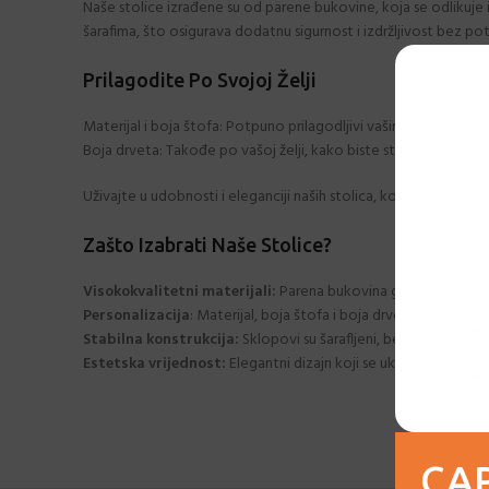
Naše stolice izrađene su od parene bukovine, koja se odlikuje 
šarafima, što osigurava dodatnu sigurnost i izdržljivost bez po
Prilagodite Po Svojoj Želji
Materijal i boja štofa: Potpuno prilagodljivi vašim željama. Izab
Boja drveta: Takođe po vašoj želji, kako biste stvorili savršeni
Uživajte u udobnosti i eleganciji naših stolica, koje su savršen i
Zašto Izabrati Naše Stolice?
Visokokvalitetni materijali:
Parena bukovina garantuje izdržlj
Personalizacija
: Materijal, boja štofa i boja drveta po vašoj žel
Stabilna konstrukcija:
Sklopovi su šarafljeni, bez lepljenja, 
Estetska vrijednost:
Elegantni dizajn koji se uklapa u svaki pr
CAP