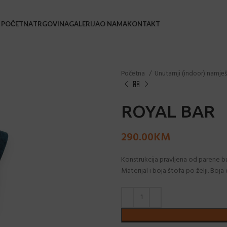
POČETNA
TRGOVINA
GALERIJA
O NAMA
KONTAKT
BAŠ
Početna
Unutarnji (indoor) namje
Bars
Barsk
ROYAL BAR
Coffe
290.00
KM
Leža
Loun
Konstrukcija pravljena od parene buko
Materijal i boja štofa po želji. Boja 
Stol
Stol
Stol
Sveč