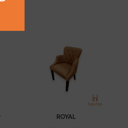
DODAJ U KORPU
r
ROYAL