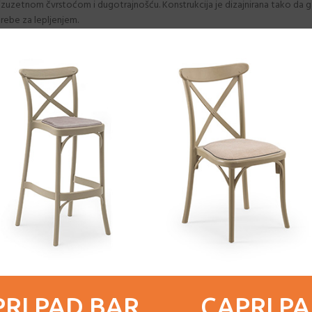
izuzetnom čvrstoćom i dugotrajnošću. Konstrukcija je dizajnirana tako da gar
trebe za lepljenjem.
erite materijal i boju koji će se savršeno uklopiti u vaš prostor.
 sklad sa ostatkom enterijera.
zbor za svaki dom ili poslovni prostor. Naše stolice nisu samo funkcionalne, već
ivost i dugotrajnost.
ji.
što osigurava dodatnu stabilnost.
ostor.
RI PAD BAR
CAPRI P