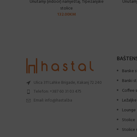
Unutarnji (indoor) namještaj
,
Trpezarijske
Unutarnj
stolice
132.00
KM
BAŠTENS
Barske s
Barski s
Ulica 311 Lahke Brigade, Kakanj 72 240
Coffee s
Telefon: +387 60 31 03 475
Email: info@hastal.ba
Ležaljke
Lounge 
Stolice
Stolice 