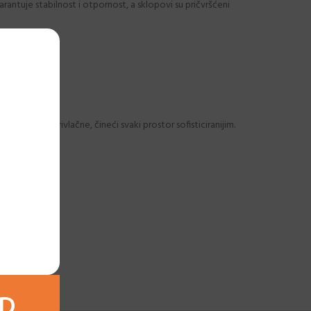
antuje stabilnost i otpornost, a sklopovi su pričvršćeni
 i estetski privlačne, čineći svaki prostor sofisticiranijim.
AD