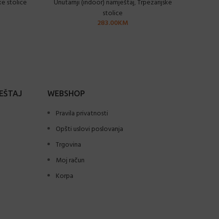
ke stolice
Unutarnji (indoor) namještaj
,
Trpezarijske
Unutar
stolice
283.00
KM
EŠTAJ
WEBSHOP
Pravila privatnosti
Opšti uslovi poslovanja
Trgovina
Moj račun
Korpa