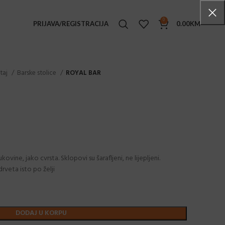
0
PRIJAVA/REGISTRACIJA
0.00
KM
TENSKI NAMJEŠTAJ
štaj
Barske stolice
ROYAL BAR
ke stolice
i stolovi
e stolići
ljke
ge set
vine, jako cvrsta. Sklopovi su šarafljeni, ne lijepljeni.
drveta isto po želji
ice
ice sa rukonaslonima
ovi
DODAJ U KORPU
ane stolice