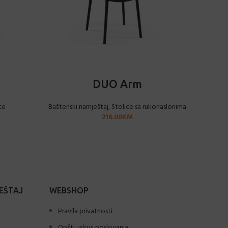
ODABERI OPCIJE
DUO Arm
ce
Baštenski namještaj
,
Stolice sa rukonaslonima
Baš
216.00
KM
EŠTAJ
WEBSHOP
Pravila privatnosti
Opšti uslovi poslovanja