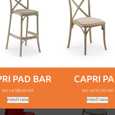
OPIS
DOSTAVA
RI PAD BAR
CAPRI P
Već od 198,00 KM
Već od 132,00 KM
PORUČI SADA
PORUČI SADA