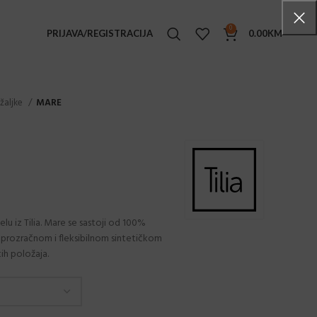
0
PRIJAVA/REGISTRACIJA
0.00
KM
TENSKI NAMJEŠTAJ
žaljke
MARE
ke stolice
i stolovi
e stolići
ljke
ge set
 iz Tilia. Mare se sastoji od 100%
prozračnom i fleksibilnom sintetičkom
ice
tih položaja.
ice sa rukonaslonima
ovi
ane stolice