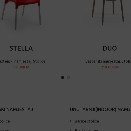
ODABERI OPCIJE
ODABERI OPCIJE
STELLA
DUO
aštenski namještaj
,
Stolice
Baštenski namještaj
,
Stoli
92.00
KM
210.00
KM
KI NAMJEŠTAJ
UNUTARNJI(INDOOR) NAMJ
tolice
Barske stolice
tolovi
Barski stolovi