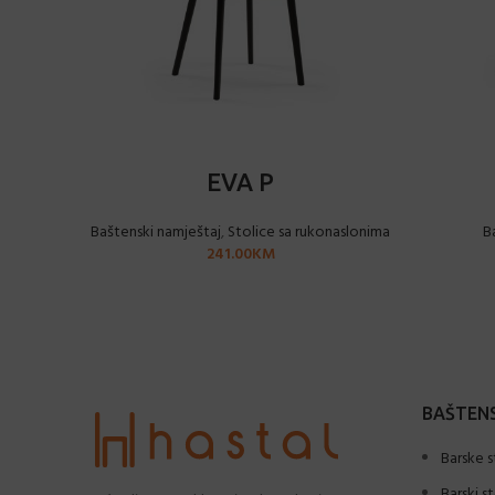
ODABERI OPCIJE
EVA P
Baštenski namještaj
,
Stolice sa rukonaslonima
B
241.00
KM
BAŠTENS
Barske s
Barski s