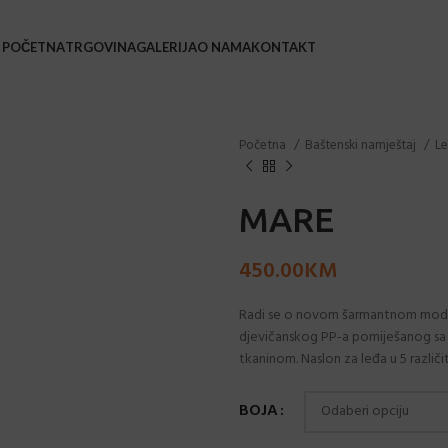
POČETNA
TRGOVINA
GALERIJA
O NAMA
KONTAKT
BAŠ
Početna
Baštenski namještaj
Le
Bars
Barsk
MARE
Coffe
450.00
KM
Leža
Loun
Radi se o novom šarmantnom modelu
djevičanskog PP-a pomiješanog sa 
Stol
tkaninom. Naslon za leđa u 5 različi
Stol
Stol
BOJA
Sveč