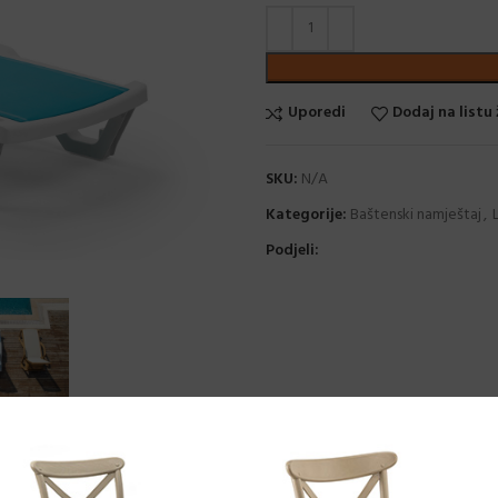
Uporedi
Dodaj na listu 
SKU:
N/A
Kategorije:
Baštenski namještaj
,
Podjeli: