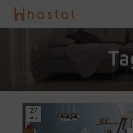
Ta
27
AUG