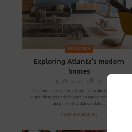
DECORATION
Exploring Atlanta’s modern
homes
0
By
Webtic
Vivamus enim sagittis aptent hac mi dui a per aptent
suspendisse cras odio bibendum augue rhoncus laoreet
dui praesent sodales sodales....
CONTINUE READING