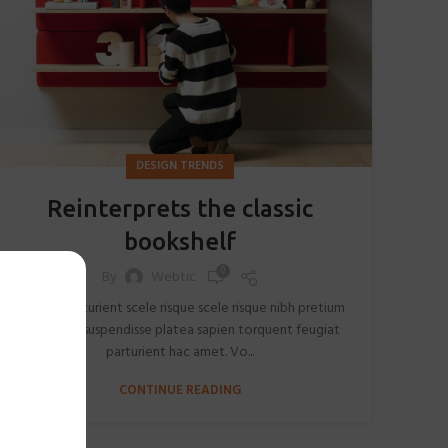
DESIGN TRENDS
Reinterprets the classic
bookshelf
0
By
Webtic
Aliquet parturient scele risque scele risque nibh pretium
parturient suspendisse platea sapien torquent feugiat
parturient hac amet. Vo...
CONTINUE READING