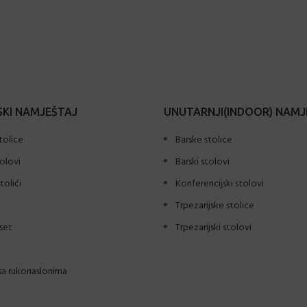
KI NAMJEŠTAJ
UNUTARNJI(INDOOR) NAMJ
tolice
Barske stolice
tolovi
Barski stolovi
tolići
Konferencijski stolovi
Trpezarijske stolice
set
Trpezarijski stolovi
sa rukonaslonima