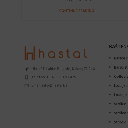
urna. Egestas tristi...
CONTINUE READING
BAŠTENS
Barske s
Barski s
Ulica 311 Lahke Brigade, Kakanj 72 240
Coffee s
Telefon: +387 60 31 03 475
Email: info@hastal.ba
Ležaljke
Lounge 
Stolice
Stolice 
Stolovi