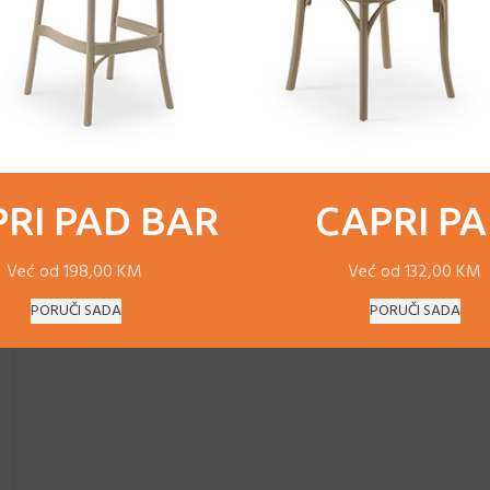
RI PAD BAR
CAPRI P
Već od 198,00 KM
Već od 132,00 KM
PORUČI SADA
PORUČI SADA