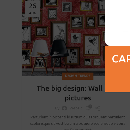
26
AUG
CAP
DESIGN TRENDS
The big design: Wall likes
pictures
0
By
Webtic
Parturient in potenti id rutrum duis torquent parturient
sceler isque sit vestibulum a posuere scelerisque viverra