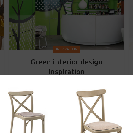
INSPIRATION
Green interior design
inspiration
0
By
Webtic
A sed a risusat luctus esta anibh rhoncus hendrerit
blandit nam rutrum sitmiad hac. Cras a vestibulum a
varius adipiscing ut dignissim ...
CONTINUE READING