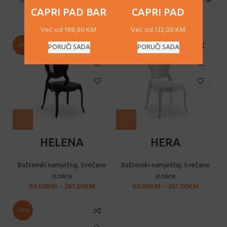
Unutarnji (indoor) namještaj
,
Baštenski namještaj
,
Stolice sa
Barske stolice
rukonaslonima
CAPRI PAD BAR
CAPRI PAD
198.00
KM
–
205.00
KM
89.00
KM
–
110.00
KM
Već od 198,00 KM
Već od 132,00 KM
-22%
-22%
PORUČI SADA
PORUČI SADA
HELENA
HERA
Baštenski namještaj
,
Svečane
Baštenski namještaj
,
Svečane
stolice
stolice
60.00
KM
–
261.00
KM
60.00
KM
–
261.00
KM
-23%