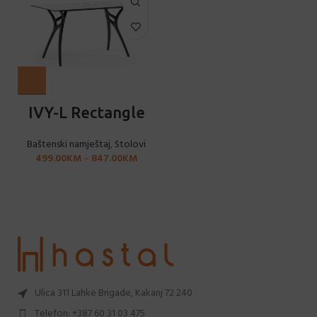
IVY-L Rectangle
Baštenski namještaj
,
Stolovi
499.00
KM
–
847.00
KM
Ulica 311 Lahke Brigade, Kakanj 72 240
Telefon: +387 60 31 03 475