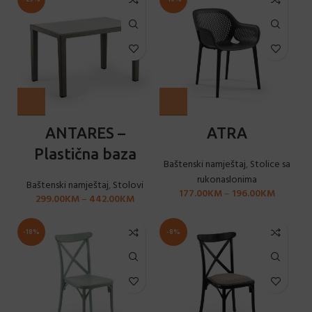
ANTARES –
ATRA
Plastična baza
Baštenski namještaj
,
Stolice sa
rukonaslonima
Baštenski namještaj
,
Stolovi
177.00
KM
–
196.00
KM
299.00
KM
–
442.00
KM
-18%
-8%