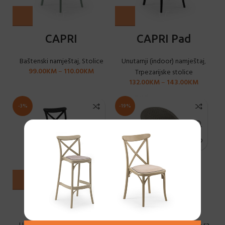
CAPRI
CAPRI Pad
Baštenski namještaj
,
Stolice
Unutarnji (indoor) namještaj
,
99.00
KM
–
110.00
KM
Trpezarijske stolice
132.00
KM
–
143.00
KM
-3%
-19%
CAPRI Pad Bar
FLASH-R