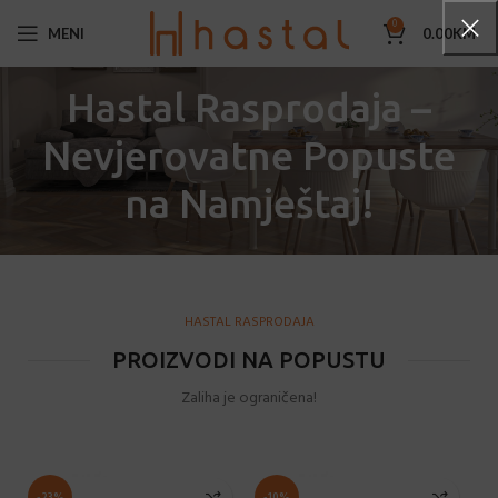
0
MENI
0.00
KM
Hastal Rasprodaja –
Nevjerovatne Popuste
na Namještaj!
HASTAL RASPRODAJA
PROIZVODI NA POPUSTU
Zaliha je ograničena!
-23%
-10%