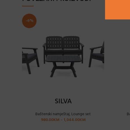
-6%
ODABERI OPCIJE
SILVA
Baštenski namještaj
,
Lounge set
B
980.00
KM
–
1,044.00
KM