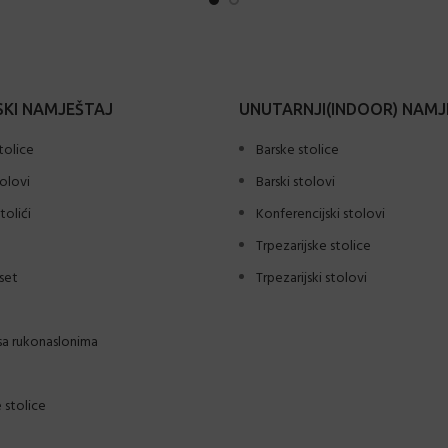
KI NAMJEŠTAJ
UNUTARNJI(INDOOR) NAMJ
tolice
Barske stolice
tolovi
Barski stolovi
tolići
Konferencijski stolovi
Trpezarijske stolice
set
Trpezarijski stolovi
sa rukonaslonima
 stolice