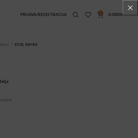
0
PRIJAVA/REGISTRACIJA
0.00
KM
TENSKI NAMJEŠTAJ
olovi
STOL 60×60
ke stolice
i stolovi
e stolići
želja
ljke
ge set
Stolovi
ice
ice sa rukonaslonima
ovi
ane stolice