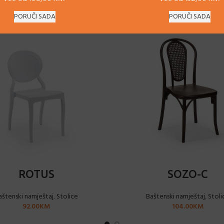
PORUČI SADA
PORUČI SADA
ODABERI OPCIJE
ODABERI OPCIJE
ROTUS
SOZO-C
aštenski namještaj
,
Stolice
Baštenski namještaj
,
Stoli
92.00
KM
104.00
KM