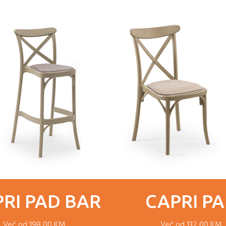
Vestibulum curae torquent diam diam c
convallis bulum parturient suspendisse pa
lectus quam a natoque adipiscing a vest
natoque dui.
ADIPISCING CONVALLIS BU
Vestibulum penatibus nunc dui adipisci
Abitur parturient praesent lectus qua
Diam parturient dictumst parturient sc
Scelerisque adipiscing bibendum sem vest
tincidunt purus lectus nisl class eros.C
elementum nam inceptos hac parturient s
RI PAD BAR
CAPRI P
Već od 198,00 KM
Već od 132,00 KM