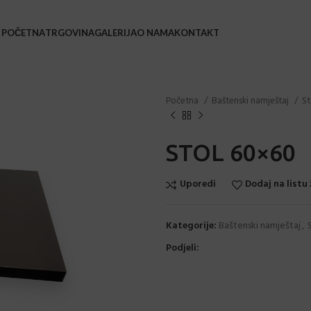
POČETNA
TRGOVINA
GALERIJA
O NAMA
KONTAKT
BAŠ
Početna
Baštenski namještaj
St
Bars
Barsk
STOL 60×60
Coffe
Uporedi
Dodaj na listu 
Leža
Loun
Kategorije:
Baštenski namještaj
,
Stol
Podjeli:
Stol
Stol
Sveč