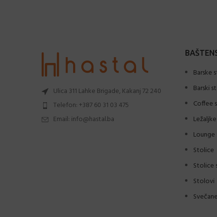
BAŠTENS
Barske s
Barski s
Ulica 311 Lahke Brigade, Kakanj 72 240
Coffee s
Telefon: +387 60 31 03 475
Email: info@hastal.ba
Ležaljke
Lounge 
Stolice
Stolice 
Stolovi
Svečane