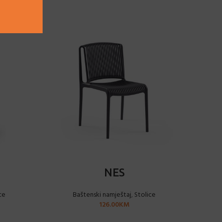
ODABERI OPCIJE
NES
ce
Baštenski namještaj
,
Stolice
Baš
126.00
KM