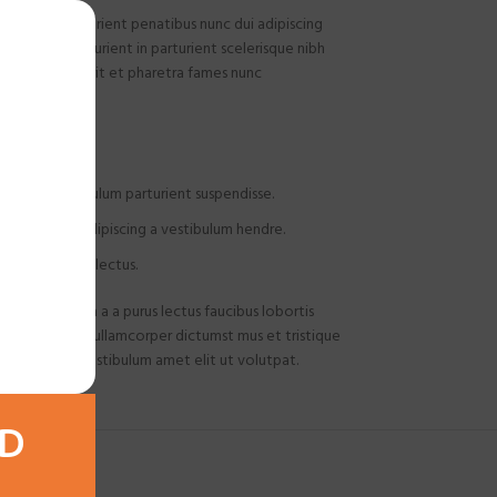
ommodo parturient penatibus nunc dui adipiscing
rturient a.Parturient in parturient scelerisque nibh
ibulum hendrerit et pharetra fames nunc
LUM
ng convallis bulum parturient suspendisse.
m a natoque adipiscing a vestibulum hendre.
elerisque nibh lectus.
ibulum et in a a a purus lectus faucibus lobortis
ondimentum a et ullamcorper dictumst mus et tristique
celerisque vestibulum amet elit ut volutpat.
AD