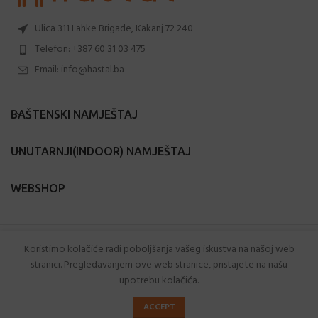
Ulica 311 Lahke Brigade, Kakanj 72 240
Telefon: +387 60 31 03 475
Email: info@hastal.ba
BAŠTENSKI NAMJEŠTAJ
UNUTARNJI(INDOOR) NAMJEŠTAJ
WEBSHOP
Hastal.ba
2024 Sva prava zadržana.
Koristimo kolačiće radi poboljšanja vašeg iskustva na našoj web
stranici. Pregledavanjem ove web stranice, pristajete na našu
Powered by
Webtic
.
upotrebu kolačića.
0
ACCEPT
Trgovina
Lista želja
Korpa
Moj račun