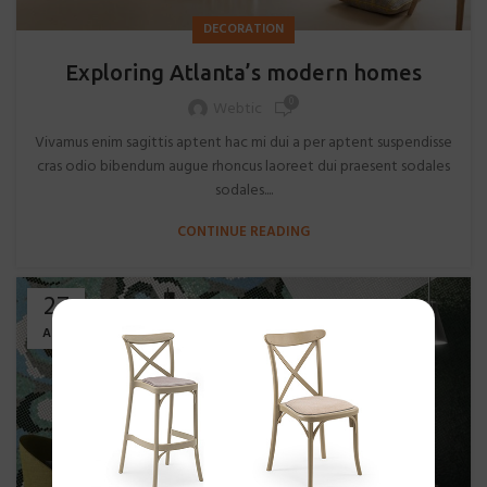
DECORATION
Exploring Atlanta’s modern homes
0
Webtic
Vivamus enim sagittis aptent hac mi dui a per aptent suspendisse
cras odio bibendum augue rhoncus laoreet dui praesent sodales
sodales....
CONTINUE READING
27
AUG