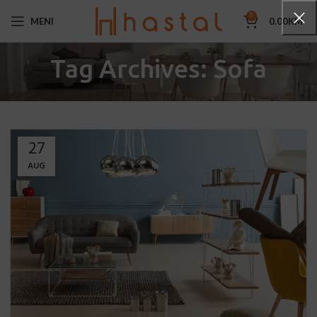
0
MENI
0.00
KM
Tag Archives: Sofa
27
AUG